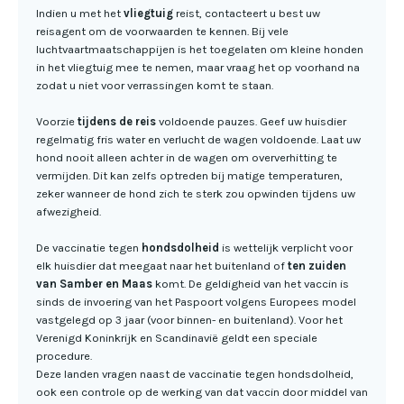
Indien u met het
vliegtuig
reist, contacteert u best uw
reisagent om de voorwaarden te kennen. Bij vele
luchtvaartmaatschappijen is het toegelaten om kleine honden
in het vliegtuig mee te nemen, maar vraag het op voorhand na
zodat u niet voor verrassingen komt te staan.
Voorzie
tijdens de reis
voldoende pauzes. Geef uw huisdier
regelmatig fris water en verlucht de wagen voldoende. Laat uw
hond nooit alleen achter in de wagen om oververhitting te
vermijden. Dit kan zelfs optreden bij matige temperaturen,
zeker wanneer de hond zich te sterk zou opwinden tijdens uw
afwezigheid.
De vaccinatie tegen
hondsdolheid
is wettelijk verplicht voor
elk huisdier dat meegaat naar het buitenland of
ten zuiden
van Samber en Maas
komt. De geldigheid van het vaccin is
sinds de invoering van het Paspoort volgens Europees model
vastgelegd op 3 jaar (voor binnen- en buitenland). Voor het
Verenigd Koninkrijk en Scandinavië geldt een speciale
procedure.
Deze landen vragen naast de vaccinatie tegen hondsdolheid,
ook een controle op de werking van dat vaccin door middel van